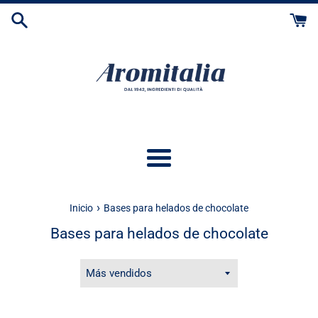
Ir
directamente
al
contenido
Más
›
Inicio
Bases para helados de chocolate
Bases para helados de chocolate
Ordenar
por