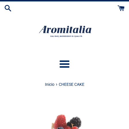
Ir
directamente
al
contenido
Más
›
Inicio
CHEESE CAKE