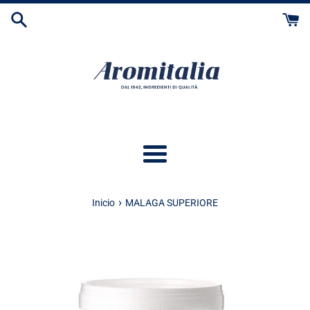
Ir
directamente
al
contenido
Más
›
Inicio
MALAGA SUPERIORE